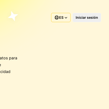
ES
Iniciar sesión
atos para
e
acidad